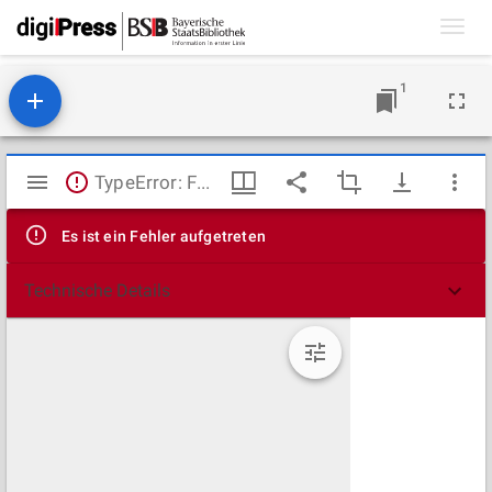
Toggl
navig
1
Mirador
TypeError: Failed to fetch
Viewer
Es ist ein Fehler aufgetreten
Technische Details