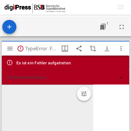
Toggl
navig
1
Mirador
TypeError: Failed to fetch
Viewer
Es ist ein Fehler aufgetreten
Technische Details