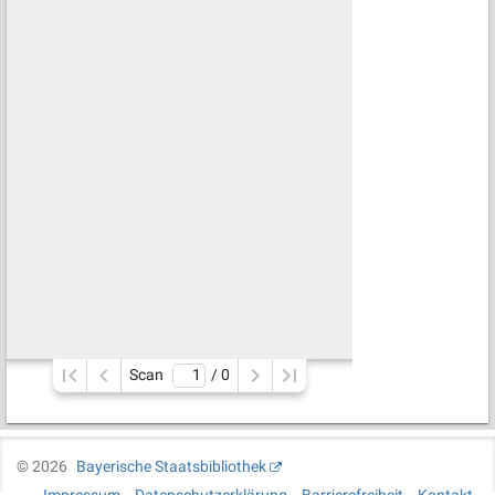
Scan
/ 
0
©
2026
Bayerische Staatsbibliothek
Impressum
Datenschutzerklärung
Barrierefreiheit
Kontakt