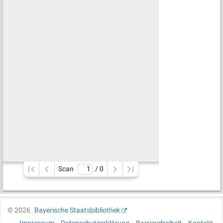
Scan
/ 
0
©
2026
Bayerische Staatsbibliothek
Impressum
Datenschutzerklärung
Barrierefreiheit
Kontakt