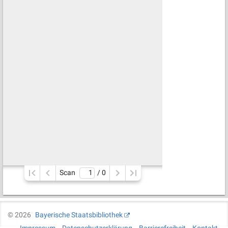
Scan
/ 
0
©
2026
Bayerische Staatsbibliothek
Impressum
Datenschutzerklärung
Barrierefreiheit
Kontakt