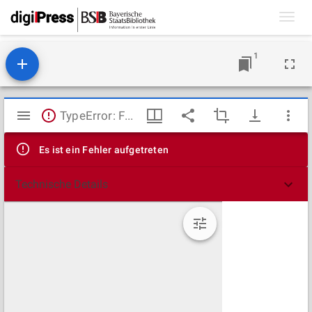
Toggl
navig
1
Mirador
TypeError: Failed to fetch
Viewer
Es ist ein Fehler aufgetreten
Technische Details