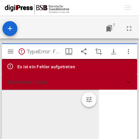
Toggl
navig
1
Mirador
TypeError: Failed to fetch
Viewer
Es ist ein Fehler aufgetreten
Technische Details