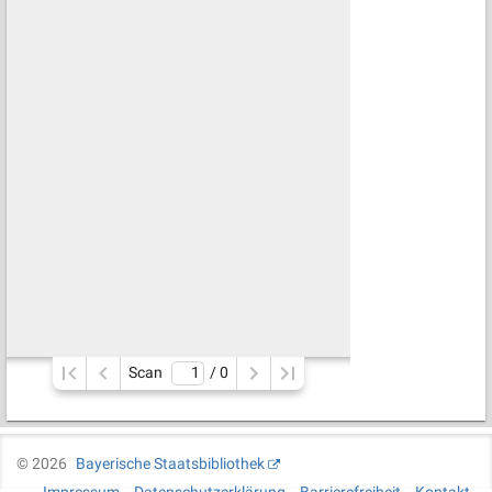
Scan
/ 
0
©
2026
Bayerische Staatsbibliothek
Impressum
Datenschutzerklärung
Barrierefreiheit
Kontakt