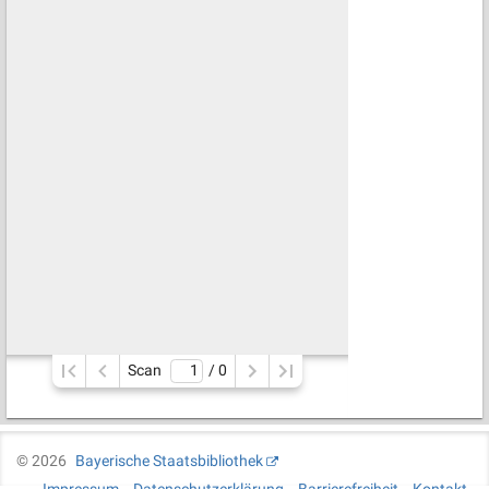
Scan
/ 
0
©
2026
Bayerische Staatsbibliothek
Impressum
Datenschutzerklärung
Barrierefreiheit
Kontakt