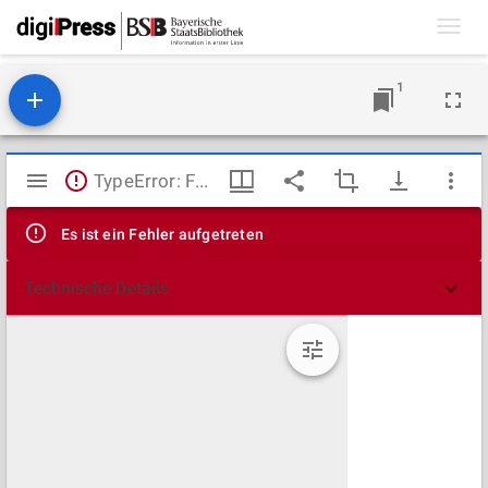
Toggl
navig
1
Mirador
TypeError: Failed to fetch
Viewer
Es ist ein Fehler aufgetreten
Technische Details