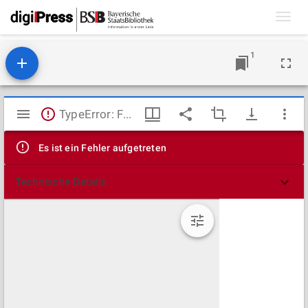
Toggl
navig
1
Mirador
TypeError: Failed to fetch
Viewer
Es ist ein Fehler aufgetreten
Technische Details