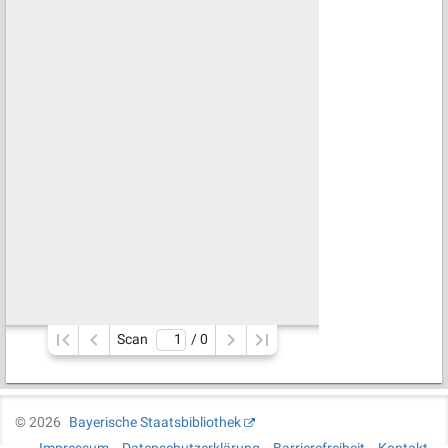
Scan
/ 
0
©
2026
Bayerische Staatsbibliothek
Impressum
Datenschutzerklärung
Barrierefreiheit
Kontakt