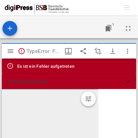
Toggl
navig
1
Mirador
TypeError: Failed to fetch
Viewer
Es ist ein Fehler aufgetreten
Technische Details