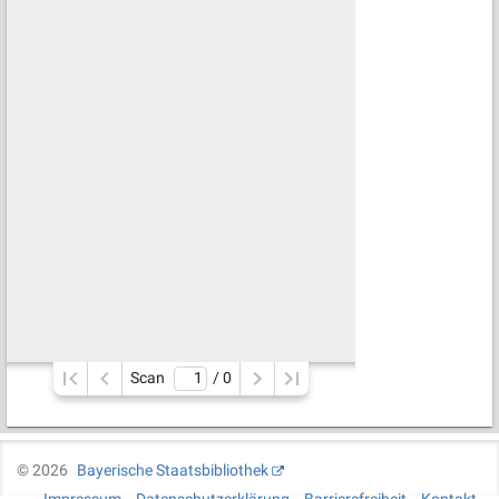
Scan
/ 
0
©
2026
Bayerische Staatsbibliothek
Impressum
Datenschutzerklärung
Barrierefreiheit
Kontakt