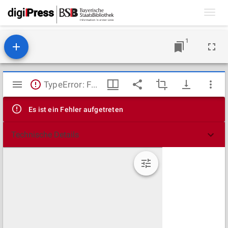
Toggl
navig
1
Mirador
TypeError: Failed to fetch
Viewer
Es ist ein Fehler aufgetreten
Technische Details