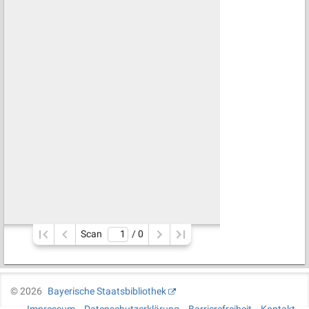
Scan
/ 
0
©
2026
Bayerische Staatsbibliothek
Impressum
Datenschutzerklärung
Barrierefreiheit
Kontakt