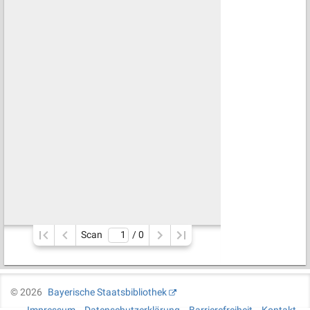
Scan
/ 
0
©
2026
Bayerische Staatsbibliothek
Impressum
Datenschutzerklärung
Barrierefreiheit
Kontakt