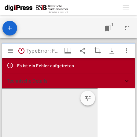
Toggl
navig
1
Mirador
TypeError: Failed to fetch
Viewer
Es ist ein Fehler aufgetreten
Technische Details