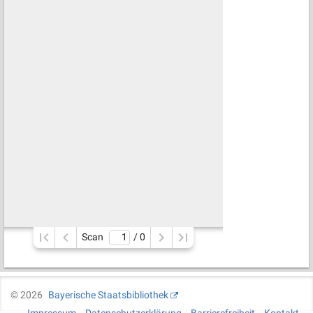
Scan
/ 
0
©
2026
Bayerische Staatsbibliothek
Impressum
Datenschutzerklärung
Barrierefreiheit
Kontakt