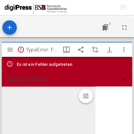
Toggl
navig
1
Mirador
TypeError: Failed to fetch
Viewer
Es ist ein Fehler aufgetreten
Technische Details