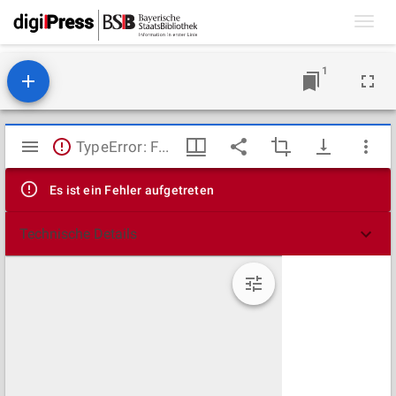
Toggl
navig
1
Mirador
TypeError: Failed to fetch
Viewer
Es ist ein Fehler aufgetreten
Technische Details