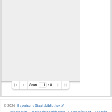
Scan
/ 
0
©
2026
Bayerische Staatsbibliothek
Impressum
Datenschutzerklärung
Barrierefreiheit
Kontakt