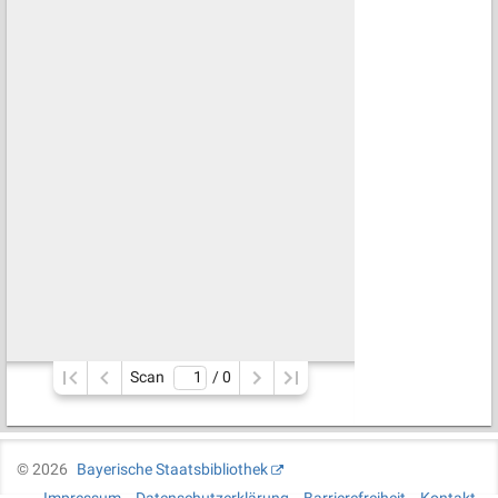
Scan
/ 
0
©
2026
Bayerische Staatsbibliothek
Impressum
Datenschutzerklärung
Barrierefreiheit
Kontakt