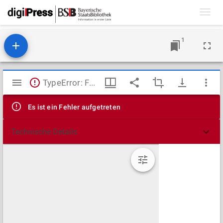
Toggl
navig
1
Mirador
TypeError: Failed to fetch
Viewer
Es ist ein Fehler aufgetreten
Technische Details