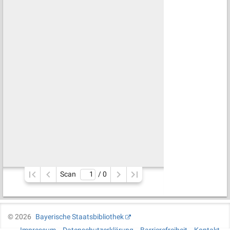
Scan
/ 
0
©
2026
Bayerische Staatsbibliothek
Impressum
Datenschutzerklärung
Barrierefreiheit
Kontakt