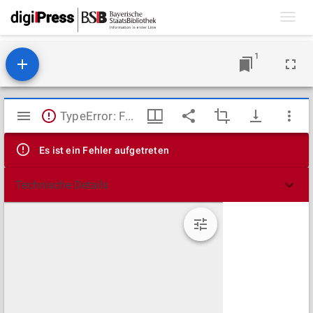
Toggl
navig
1
Mirador
TypeError: Failed to fetch
Viewer
Es ist ein Fehler aufgetreten
Technische Details