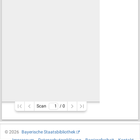
Scan
/ 
0
©
2026
Bayerische Staatsbibliothek
Impressum
Datenschutzerklärung
Barrierefreiheit
Kontakt