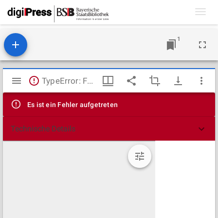
Toggl
navig
1
Mirador
TypeError: Failed to fetch
Viewer
Es ist ein Fehler aufgetreten
Technische Details