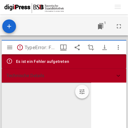
Toggl
navig
1
Mirador
TypeError: Failed to fetch
Viewer
Es ist ein Fehler aufgetreten
Technische Details