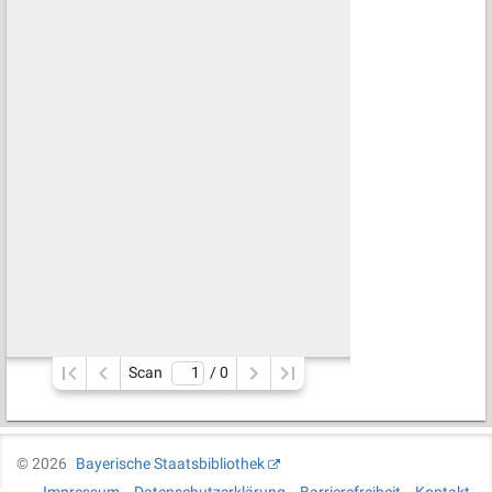
Scan
/ 
0
©
2026
Bayerische Staatsbibliothek
Impressum
Datenschutzerklärung
Barrierefreiheit
Kontakt