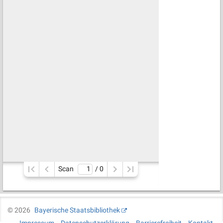
Scan
/ 
0
©
2026
Bayerische Staatsbibliothek
Impressum
Datenschutzerklärung
Barrierefreiheit
Kontakt