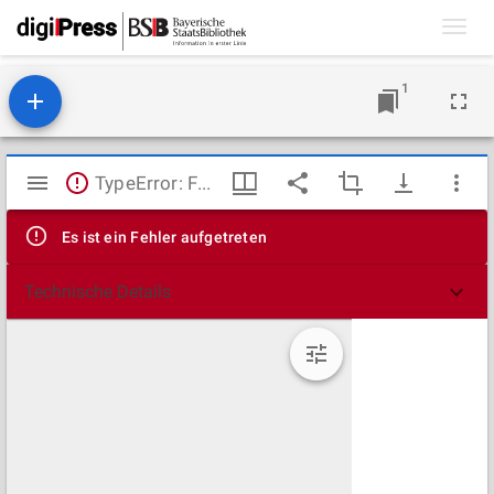
Toggl
navig
1
Mirador
TypeError: Failed to fetch
Viewer
Es ist ein Fehler aufgetreten
Technische Details