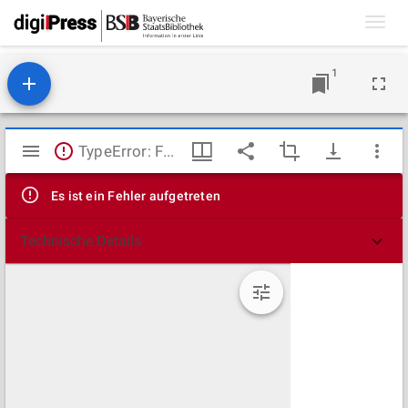
Toggl
navig
1
Mirador
TypeError: Failed to fetch
Viewer
Es ist ein Fehler aufgetreten
Technische Details