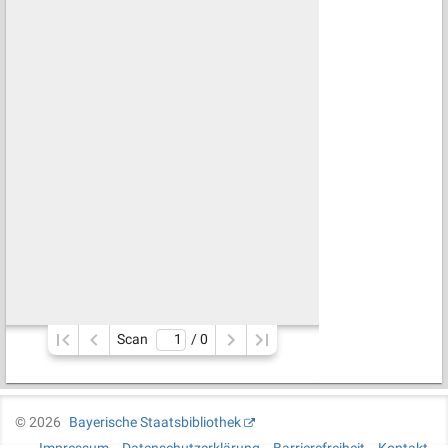
Scan
/ 
0
©
2026
Bayerische Staatsbibliothek
Impressum
Datenschutzerklärung
Barrierefreiheit
Kontakt