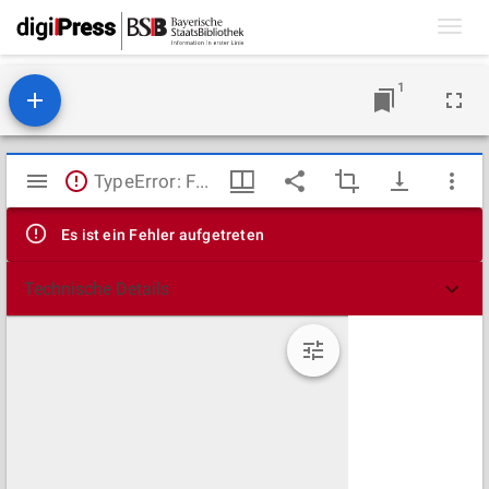
Toggl
navig
1
Mirador
TypeError: Failed to fetch
Viewer
Es ist ein Fehler aufgetreten
Technische Details