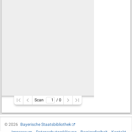
Scan
/ 
0
©
2026
Bayerische Staatsbibliothek
Impressum
Datenschutzerklärung
Barrierefreiheit
Kontakt