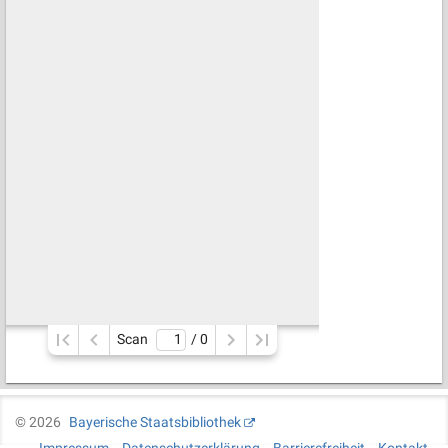
Scan
/ 
0
©
2026
Bayerische Staatsbibliothek
Impressum
Datenschutzerklärung
Barrierefreiheit
Kontakt