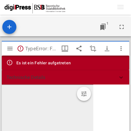
Toggl
navig
1
Mirador
TypeError: Failed to fetch
Viewer
Es ist ein Fehler aufgetreten
Technische Details