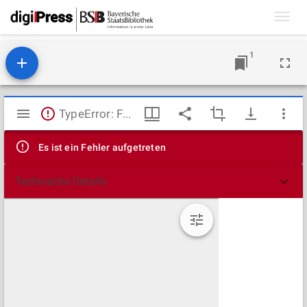
Toggl
navig
1
Mirador
TypeError: Failed to fetch
Viewer
Es ist ein Fehler aufgetreten
Technische Details