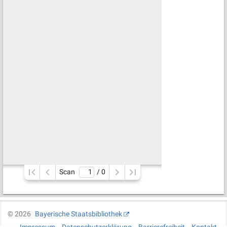
Scan
/ 
0
©
2026
Bayerische Staatsbibliothek
Impressum
Datenschutzerklärung
Barrierefreiheit
Kontakt