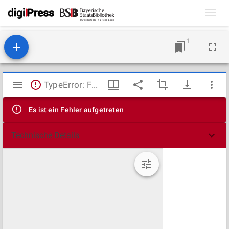
Toggl
navig
1
Mirador
TypeError: Failed to fetch
Viewer
Es ist ein Fehler aufgetreten
Technische Details