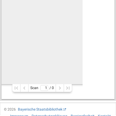
Scan
/ 
0
©
2026
Bayerische Staatsbibliothek
Impressum
Datenschutzerklärung
Barrierefreiheit
Kontakt