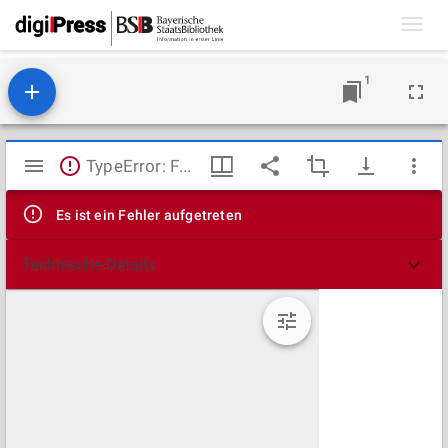
Toggl
navig
1
Mirador
TypeError: Failed to fetch
Viewer
Es ist ein Fehler aufgetreten
Technische Details