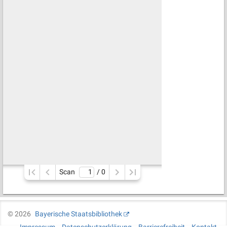
Scan
/ 
0
©
2026
Bayerische Staatsbibliothek
Impressum
Datenschutzerklärung
Barrierefreiheit
Kontakt