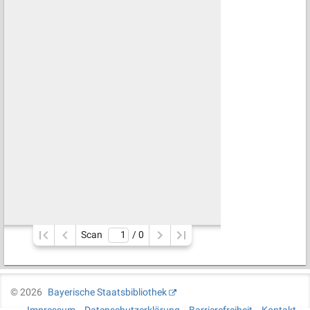
Scan
/ 
0
©
2026
Bayerische Staatsbibliothek
Impressum
Datenschutzerklärung
Barrierefreiheit
Kontakt