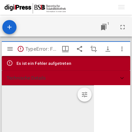
Toggl
navig
1
Mirador
TypeError: Failed to fetch
Viewer
Es ist ein Fehler aufgetreten
Technische Details