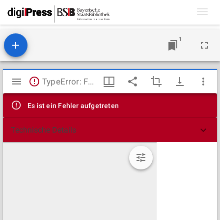
Toggl
navig
1
Mirador
TypeError: Failed to fetch
Viewer
Es ist ein Fehler aufgetreten
Technische Details