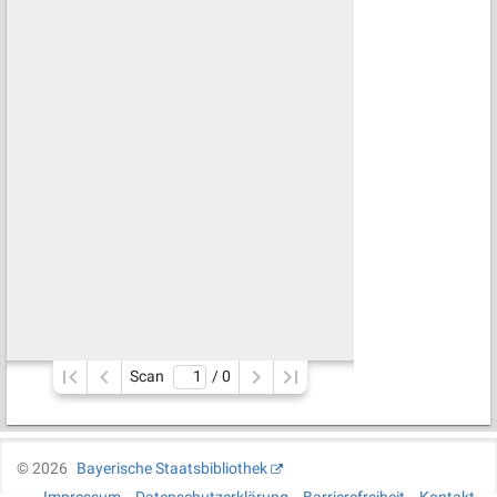
Scan
/ 
0
©
2026
Bayerische Staatsbibliothek
Impressum
Datenschutzerklärung
Barrierefreiheit
Kontakt