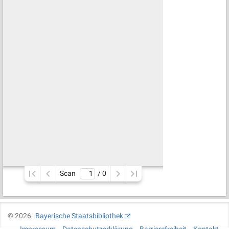
Scan
/ 
0
©
2026
Bayerische Staatsbibliothek
Impressum
Datenschutzerklärung
Barrierefreiheit
Kontakt