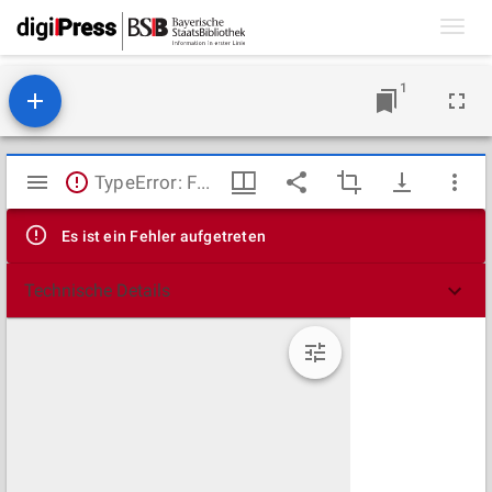
Toggl
navig
1
Mirador
TypeError: Failed to fetch
Viewer
Es ist ein Fehler aufgetreten
Technische Details