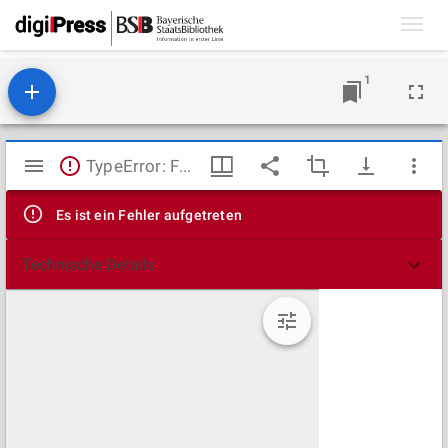
Toggl
navig
1
Mirador
TypeError: Failed to fetch
Viewer
Es ist ein Fehler aufgetreten
Technische Details