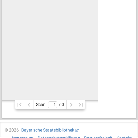
Scan
/ 
0
©
2026
Bayerische Staatsbibliothek
Impressum
Datenschutzerklärung
Barrierefreiheit
Kontakt