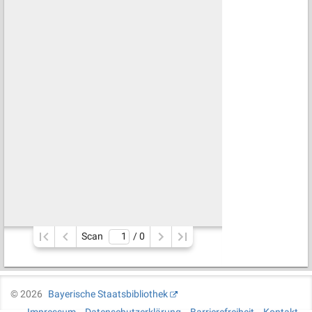
Scan
/ 
0
©
2026
Bayerische Staatsbibliothek
Impressum
Datenschutzerklärung
Barrierefreiheit
Kontakt