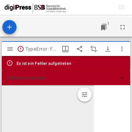
Toggl
navig
1
Mirador
TypeError: Failed to fetch
Viewer
Es ist ein Fehler aufgetreten
Technische Details