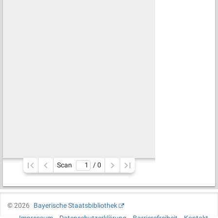
Scan
/ 
0
©
2026
Bayerische Staatsbibliothek
Impressum
Datenschutzerklärung
Barrierefreiheit
Kontakt