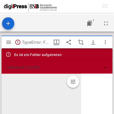
Toggl
navig
1
Mirador
TypeError: Failed to fetch
Viewer
Es ist ein Fehler aufgetreten
Technische Details