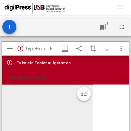
Toggl
navig
1
Mirador
TypeError: Failed to fetch
Viewer
Es ist ein Fehler aufgetreten
Technische Details