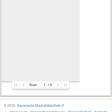
Scan
/ 
0
©
2026
Bayerische Staatsbibliothek
Impressum
Datenschutzerklärung
Barrierefreiheit
Kontakt