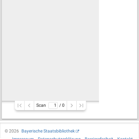
Scan
/ 
0
©
2026
Bayerische Staatsbibliothek
Impressum
Datenschutzerklärung
Barrierefreiheit
Kontakt