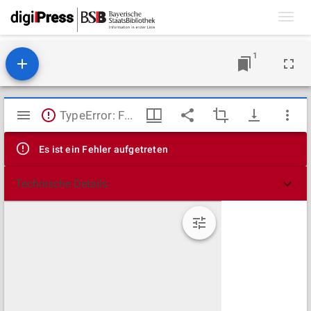
Toggl
navig
1
Mirador
TypeError: Failed to fetch
Viewer
Es ist ein Fehler aufgetreten
Technische Details