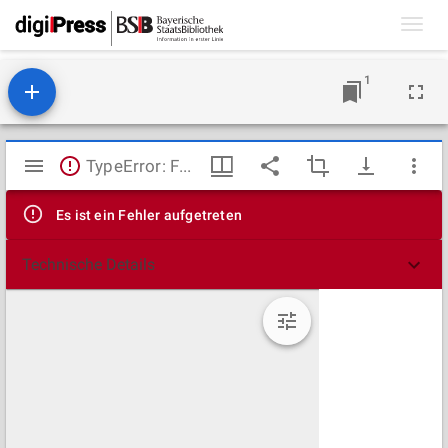
Toggl
navig
1
Mirador
TypeError: Failed to fetch
Viewer
Es ist ein Fehler aufgetreten
Technische Details