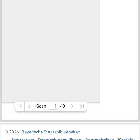
Scan
/ 
0
©
2026
Bayerische Staatsbibliothek
Impressum
Datenschutzerklärung
Barrierefreiheit
Kontakt