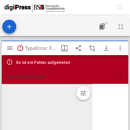
Toggl
navig
1
Mirador
TypeError: Failed to fetch
Viewer
Es ist ein Fehler aufgetreten
Technische Details