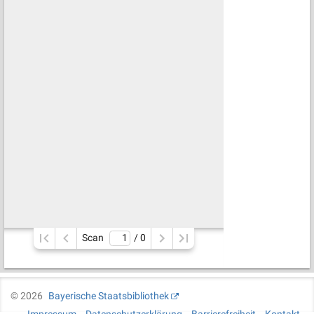
Scan
/ 
0
©
2026
Bayerische Staatsbibliothek
Impressum
Datenschutzerklärung
Barrierefreiheit
Kontakt