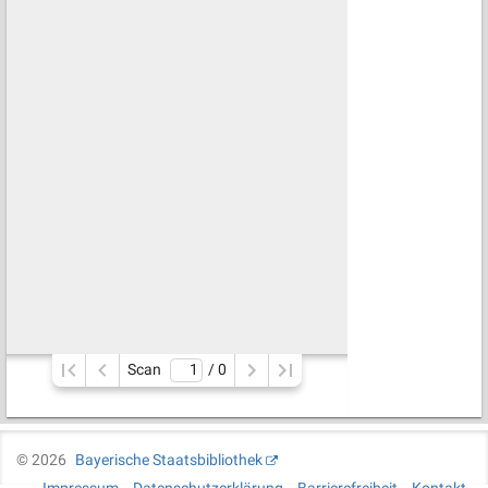
Scan
/ 
0
©
2026
Bayerische Staatsbibliothek
Impressum
Datenschutzerklärung
Barrierefreiheit
Kontakt