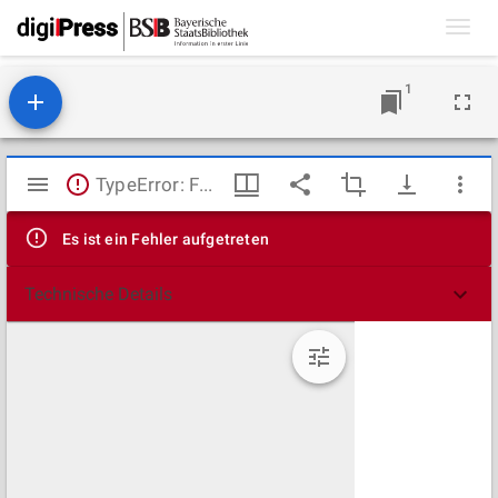
Toggl
navig
1
Mirador
TypeError: Failed to fetch
Viewer
Es ist ein Fehler aufgetreten
Technische Details