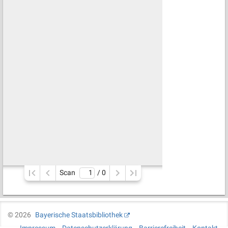
Scan
/ 
0
©
2026
Bayerische Staatsbibliothek
Impressum
Datenschutzerklärung
Barrierefreiheit
Kontakt