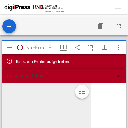
Toggl
navig
1
Mirador
TypeError: Failed to fetch
Viewer
Es ist ein Fehler aufgetreten
Technische Details