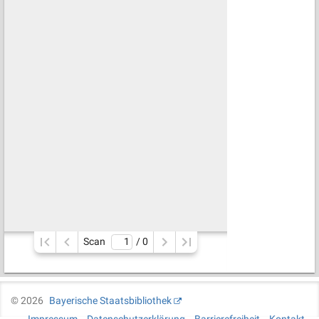
Scan
/ 
0
©
2026
Bayerische Staatsbibliothek
Impressum
Datenschutzerklärung
Barrierefreiheit
Kontakt