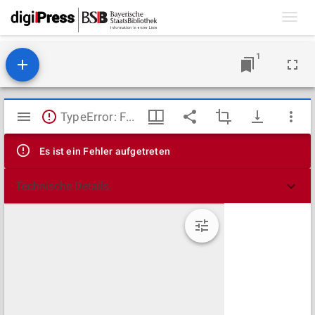
Toggl
navig
1
Mirador
TypeError: Failed to fetch
Viewer
Es ist ein Fehler aufgetreten
Technische Details