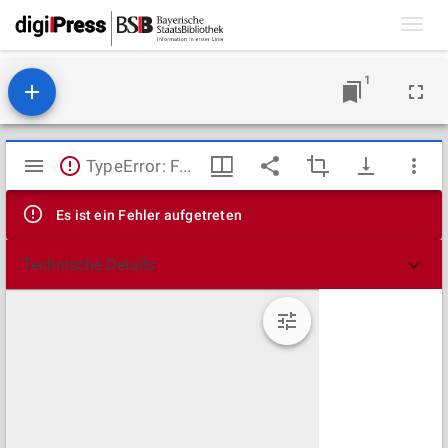
Toggl
navig
1
Mirador
TypeError: Failed to fetch
Viewer
Es ist ein Fehler aufgetreten
Technische Details