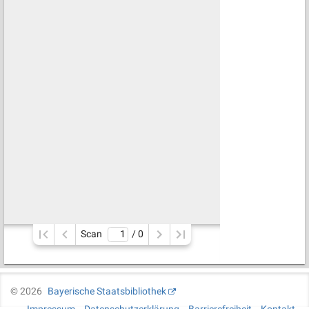
Scan
/ 
0
©
2026
Bayerische Staatsbibliothek
Impressum
Datenschutzerklärung
Barrierefreiheit
Kontakt