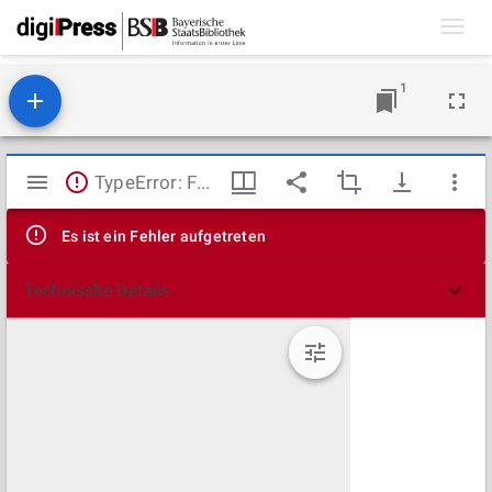
Toggl
navig
1
Mirador
TypeError: Failed to fetch
Viewer
Es ist ein Fehler aufgetreten
Technische Details