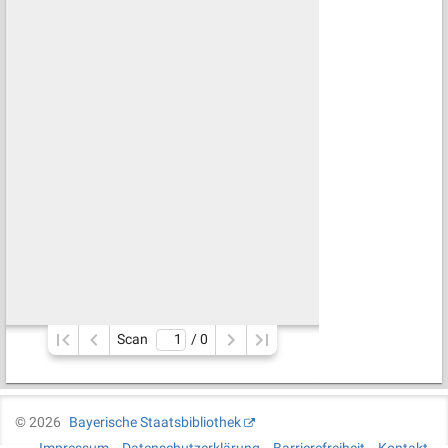
Scan
/ 
0
©
2026
Bayerische Staatsbibliothek
Impressum
Datenschutzerklärung
Barrierefreiheit
Kontakt