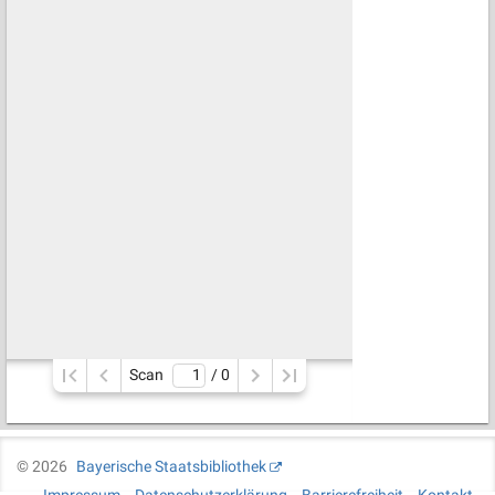
Scan
/ 
0
©
2026
Bayerische Staatsbibliothek
Impressum
Datenschutzerklärung
Barrierefreiheit
Kontakt