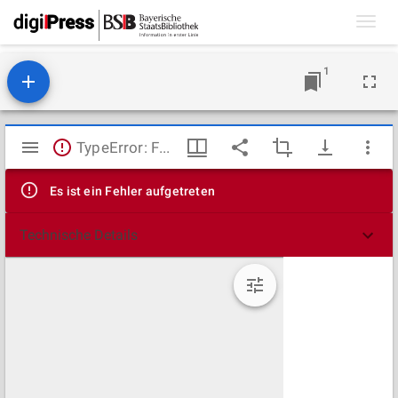
Toggl
navig
1
Mirador
TypeError: Failed to fetch
Viewer
Es ist ein Fehler aufgetreten
Technische Details