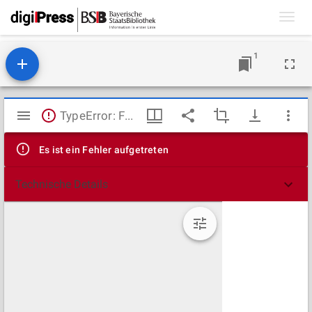
Toggl
navig
1
Mirador
TypeError: Failed to fetch
Viewer
Es ist ein Fehler aufgetreten
Technische Details