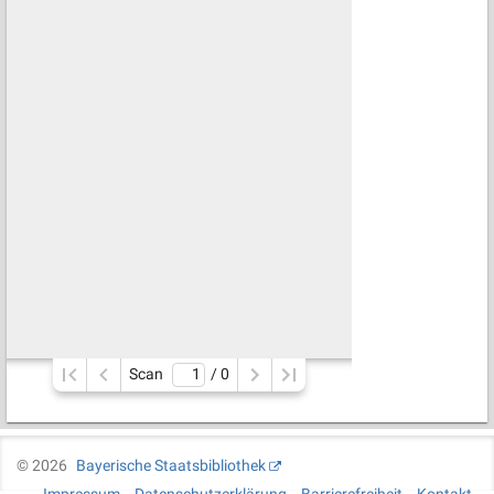
Scan
/ 
0
©
2026
Bayerische Staatsbibliothek
Impressum
Datenschutzerklärung
Barrierefreiheit
Kontakt