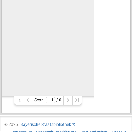
Scan
/ 
0
©
2026
Bayerische Staatsbibliothek
Impressum
Datenschutzerklärung
Barrierefreiheit
Kontakt