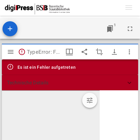
Toggl
navig
1
Mirador
TypeError: Failed to fetch
Viewer
Es ist ein Fehler aufgetreten
Technische Details