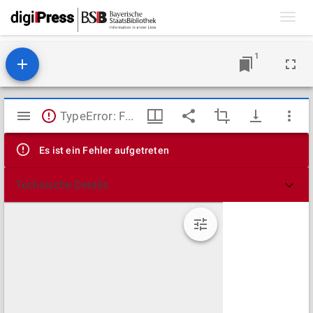
Toggl
navig
1
Mirador
TypeError: Failed to fetch
Viewer
Es ist ein Fehler aufgetreten
Technische Details