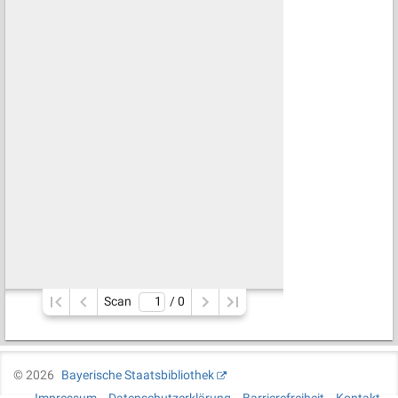
Scan
/ 
0
©
2026
Bayerische Staatsbibliothek
Impressum
Datenschutzerklärung
Barrierefreiheit
Kontakt