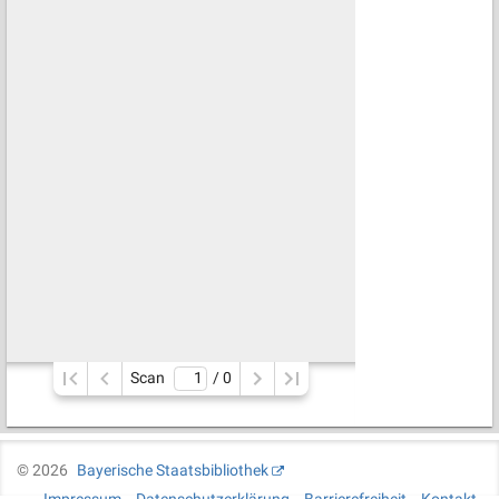
Scan
/ 
0
©
2026
Bayerische Staatsbibliothek
Impressum
Datenschutzerklärung
Barrierefreiheit
Kontakt