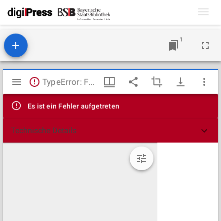
Toggl
navig
1
Mirador
TypeError: Failed to fetch
Viewer
Es ist ein Fehler aufgetreten
Technische Details