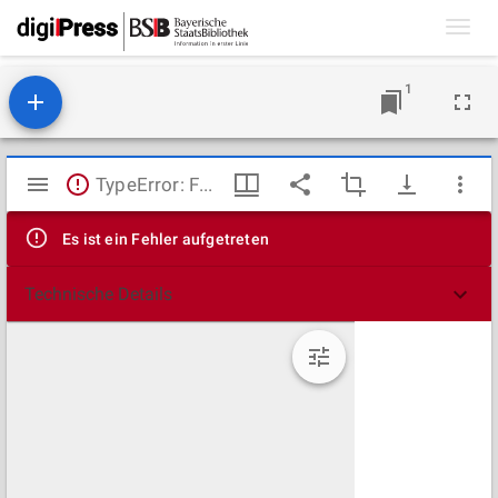
Toggl
navig
1
Mirador
TypeError: Failed to fetch
Viewer
Es ist ein Fehler aufgetreten
Technische Details