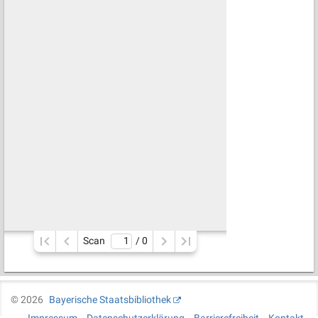
Scan
/ 
0
©
2026
Bayerische Staatsbibliothek
Impressum
Datenschutzerklärung
Barrierefreiheit
Kontakt