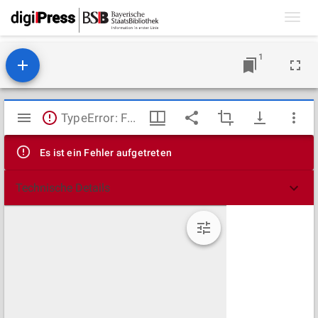
Toggl
navig
1
Mirador
TypeError: Failed to fetch
Viewer
Es ist ein Fehler aufgetreten
Technische Details