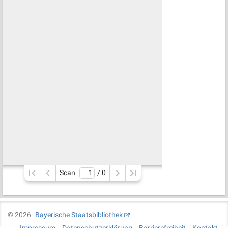
Scan
/ 
0
©
2026
Bayerische Staatsbibliothek
Impressum
Datenschutzerklärung
Barrierefreiheit
Kontakt