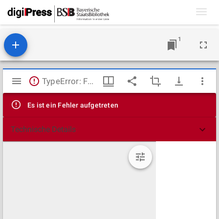
Toggl
navig
1
Mirador
TypeError: Failed to fetch
Viewer
Es ist ein Fehler aufgetreten
Technische Details