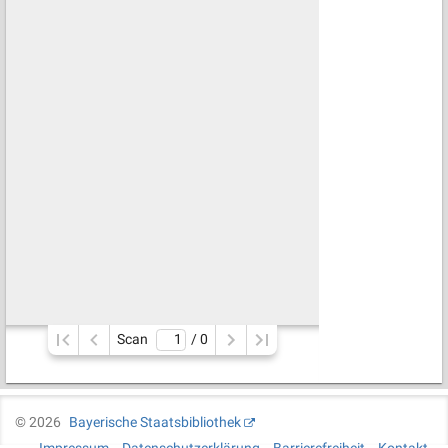
Scan
/ 
0
©
2026
Bayerische Staatsbibliothek
Impressum
Datenschutzerklärung
Barrierefreiheit
Kontakt