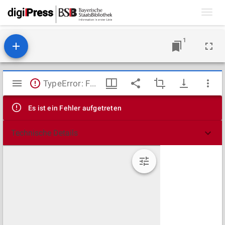
Toggl
navig
1
Mirador
TypeError: Failed to fetch
Viewer
Es ist ein Fehler aufgetreten
Technische Details