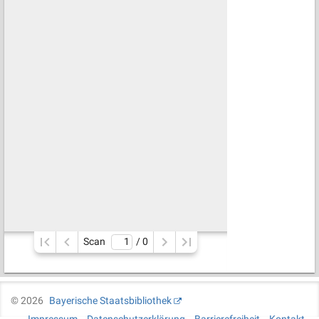
Scan
/ 
0
©
2026
Bayerische Staatsbibliothek
Impressum
Datenschutzerklärung
Barrierefreiheit
Kontakt