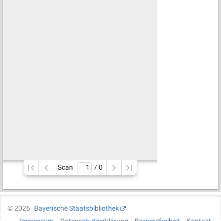
Scan
/ 
0
©
2026
Bayerische Staatsbibliothek
Impressum
Datenschutzerklärung
Barrierefreiheit
Kontakt