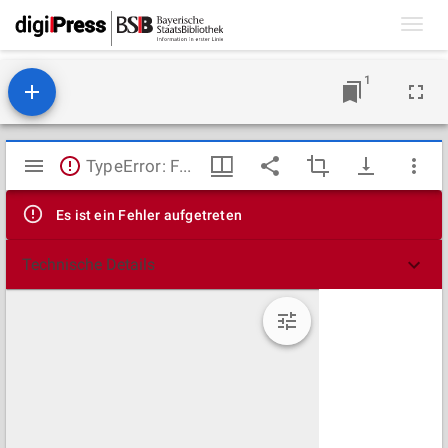
Toggl
navig
1
Mirador
TypeError: Failed to fetch
Viewer
Es ist ein Fehler aufgetreten
Technische Details