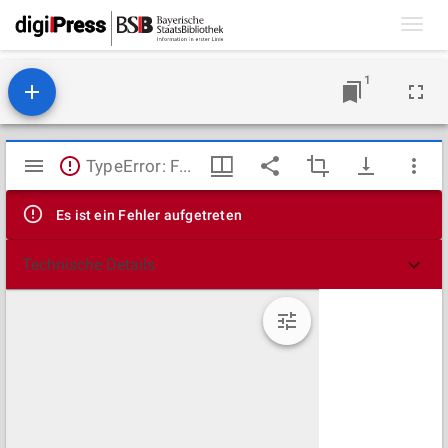
Toggl
navig
1
Mirador
TypeError: Failed to fetch
Viewer
Es ist ein Fehler aufgetreten
Technische Details