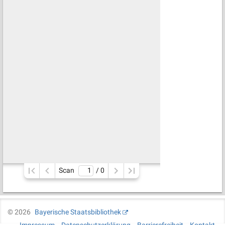
Scan
/ 
0
©
2026
Bayerische Staatsbibliothek
Impressum
Datenschutzerklärung
Barrierefreiheit
Kontakt